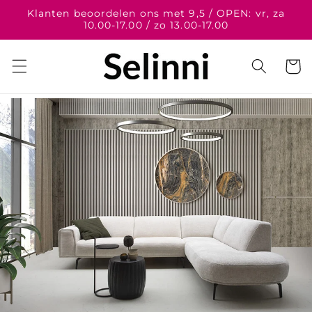
Meteen
Klanten beoordelen ons met 9,5 / OPEN: vr, za
naar de
10.00-17.00 / zo 13.00-17.00
content
Winkelwa