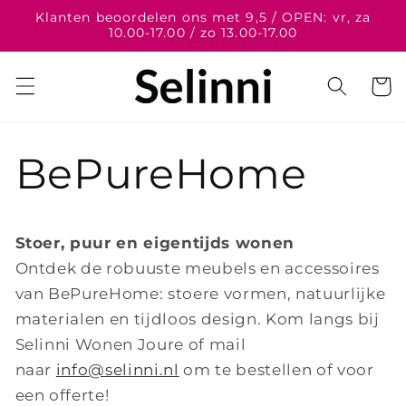
Meteen
Klanten beoordelen ons met 9,5 / OPEN: vr, za
naar de
10.00-17.00 / zo 13.00-17.00
content
Winkelwa
BePureHome
Stoer, puur en eigentijds wonen
Ontdek de robuuste meubels en accessoires
van BePureHome: stoere vormen, natuurlijke
materialen en tijdloos design. Kom langs bij
Selinni Wonen Joure of mail
naar
info@selinni.nl
om te bestellen of voor
een offerte!