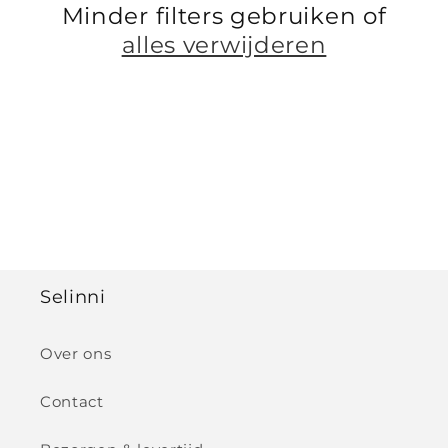
t
Minder filters gebruiken of
i
alles verwijderen
e
:
Selinni
Over ons
Contact