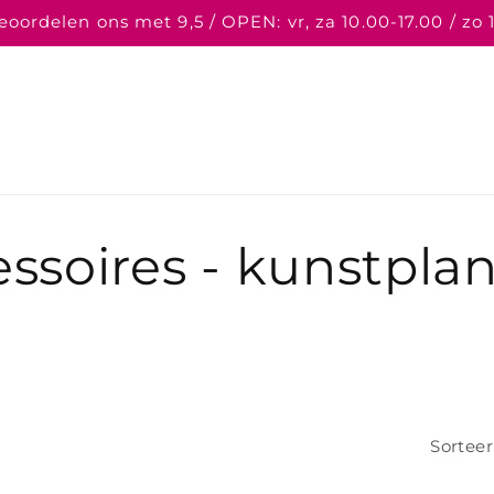
oordelen ons met 9,5 / OPEN: vr, za 10.00-17.00 / zo 
ssoires - kunstplan
Sorteer