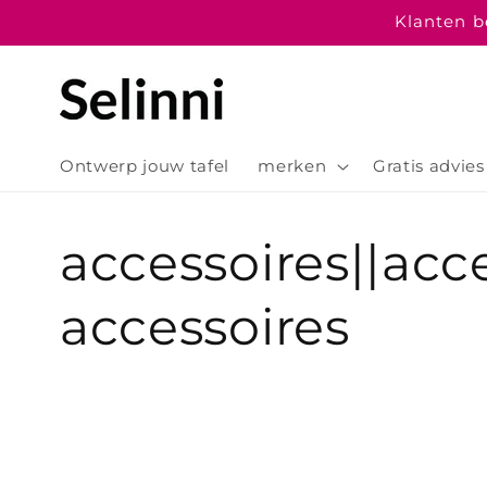
Meteen
Klanten be
naar de
content
Ontwerp jouw tafel
merken
Gratis advies
C
accessoires||acce
o
accessoires
l
l