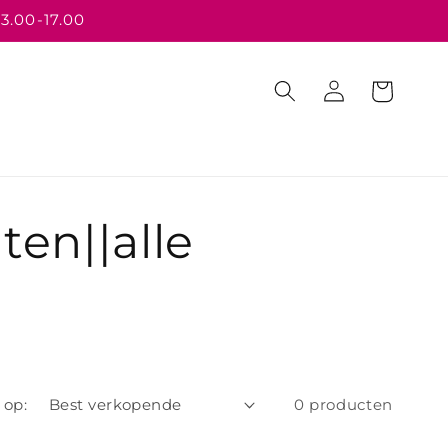
13.00-17.00
Inloggen
Winkelwagen
ten||alle
 op:
0 producten