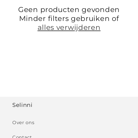
t
Geen producten gevonden
i
Minder filters gebruiken of
e
alles verwijderen
:
Selinni
Over ons
Contact