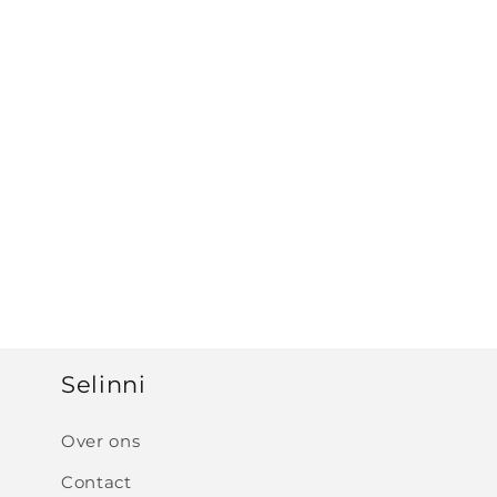
e
c
t
i
e
:
Selinni
Over ons
Contact