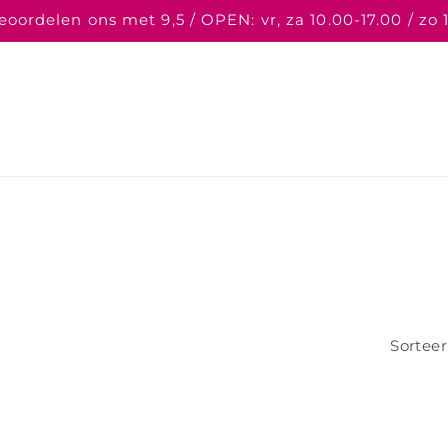
oordelen ons met 9,5 / OPEN: vr, za 10.00-17.00 / zo 
Sorteer