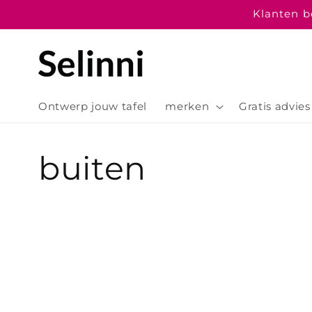
Meteen
Klanten be
naar de
content
Ontwerp jouw tafel
merken
Gratis advies
C
buiten
o
l
l