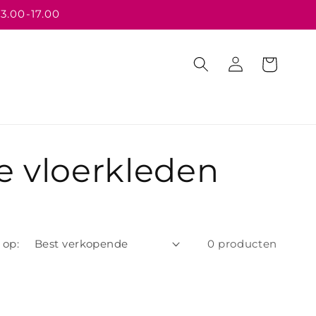
13.00-17.00
Inloggen
Winkelwagen
le vloerkleden
 op:
0 producten