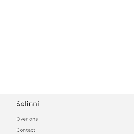
e
c
t
i
e
:
Selinni
Over ons
Contact