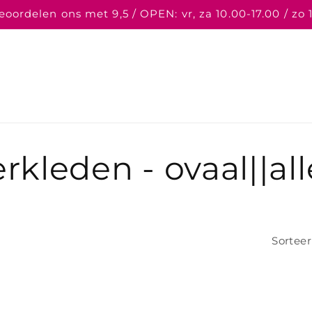
oordelen ons met 9,5 / OPEN: vr, za 10.00-17.00 / zo 
rkleden - ovaal||al
Sorteer