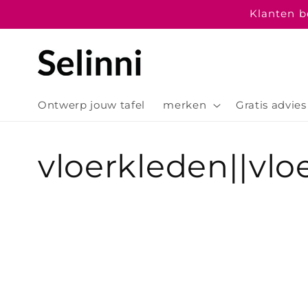
Meteen
Klanten be
naar de
content
Ontwerp jouw tafel
merken
Gratis advies
C
vloerkleden||vloe
o
l
l